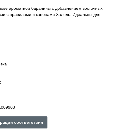
нове ароматной баранины с добавлением восточных
твии с правилами и канонами Халяль. Идеальны для
овка
С
1009900
рации соответствия