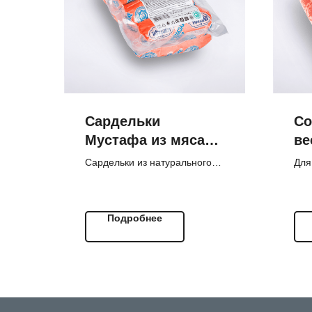
Сардельки
Со
Мустафа из мяса
ве
птицы Халяль (600
Сардельки из натурального
Для
г)
мяса птицы в полиамидной
гри
оболочке. Изготовлены с
нат
соблюдением всех
Подробнее
требований Халяль.