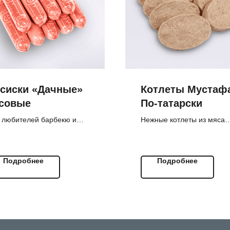
сиски «Дачные»
Котлеты Мустаф
совые
По‑татарски
 любителей барбекю и
Нежные котлеты из мяса
ля. Изготовлены на основе
птицы. Изготовлены с
урального куриного мяса.
соблюдением всех
требований Халяль. Весо
Подробнее
Подробнее
котлеты.