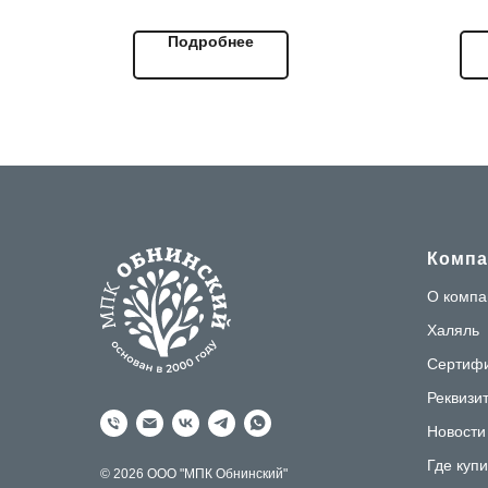
в соответствии со всеми
тек
Подробнее
требованиями Халяль.
под
про
исп
роз
ста
вос
ауд
Компа
О компа
Халяль
Сертиф
Реквизи
Новости
Где купи
© 2026 ООО "МПК Обнинский"