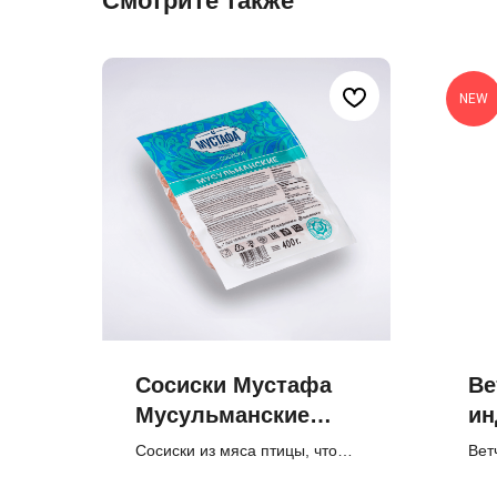
Смотрите также
NEW
Сосиски Мустафа
Ве
Мусульманские
ин
Халяль (400 г)
Сосиски из мяса птицы, что
Вет
придает им нежный вкус и
лёг
мягкую текстуру. Изготовлены
мяг