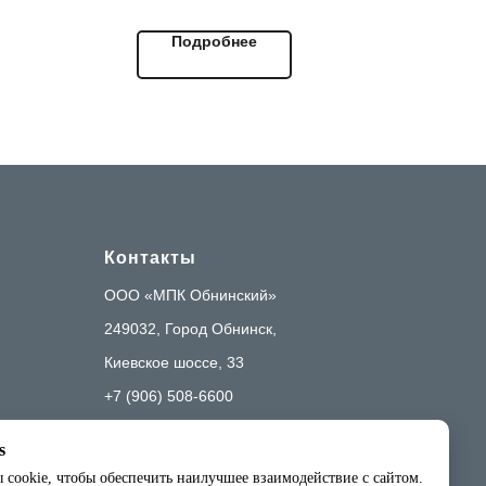
повседневных блюд.
Подробнее
ично
Приготовленны из мяса
птицы. Простой и
универсальный вариант на
каждый день.
Контакты
OOO «МПК Обнинский»
249032, Город Обнинск,
Киевское шоссе, 33
+7 (906) 508-6600
+7 (484) 399-6094
s
mpk@obninsk.ru
cookie, чтобы обеспечить наилучшее взаимодействие с сайтом.