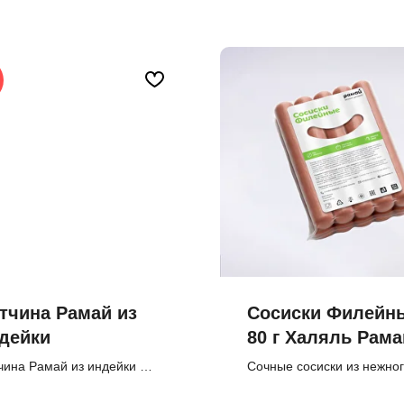
тчина Рамай из
Сосиски Филейн
дейки
80 г Халяль Рама
чина Рамай из индейки —
Сочные сосиски из нежно
кая и нежная ветчина с
куриного мяса Халяль,
ким вкусом и плотной
изготовленные по