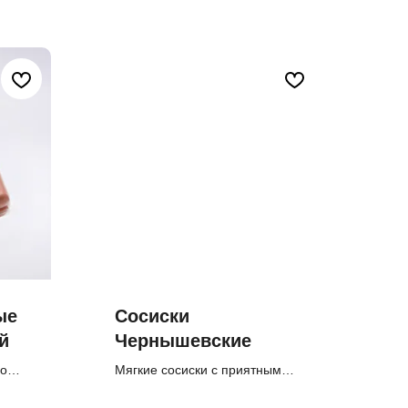
ые
Сосиски
й
Чернышевские
го
Мягкие сосиски с приятным
мясным вкусом, хорошо
подходят для варки и