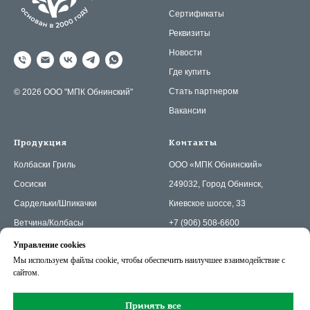
Сертификаты
Реквизиты
Новости
Где купить
Стать партнером
© 2026 ООО "МПК Обнинский"
Вакансии
Продукция
Контакты
Колбаски Гриль
OOO «МПК Обнинский»
Сосиски
249032, Город Обнинск,
Сардельки/Шпикачки
Киевское шоссе, 33
Ветчина/Колбасы
+7 (906) 508-6600
Пельмени БП
+7 (484) 399-6094
Управление cookies
Мы используем файлы cookie, чтобы обеспечить наилучшее взаимодействие с
Котлеты/Палочки/Наггетсы
mpk@obninsk.ru
сайтом.
Тесто
Политика конфиденциальности
Фарш
Принять все