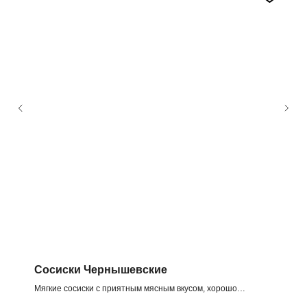
Сосиски Чернышевские
Мягкие сосиски с приятным мясным вкусом, хорошо
подходят для варки и повседневных блюд. Приготовленны